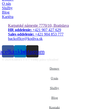
O nás
Služby
Blog
Kariéra
Kontaktné údaje
Karpatské námestie 7770/10, Bratislava
HR oddelenie:
+421 907 427 629
Sales oddelenie:
+421 904 853 777
backoffice@kodiva.sk
Sledujte nás
acebook
Linkedin
Instagram
© 2024 Kodiva s. r. o. | Všetky práva vyhradené
Domov
O nás
Služby
Blog
Kontakt